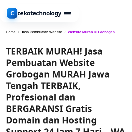
C
cekotechnology
Home
/
Jasa Pembuatan Website
/
Website Murah Di Grobogan
TERBAIK MURAH! Jasa
Pembuatan Website
Grobogan MURAH Jawa
Tengah TERBAIK,
Profesional dan
BERGARANSI Gratis
Domain dan Hosting
Support 24 Jam 7 Hari – WA