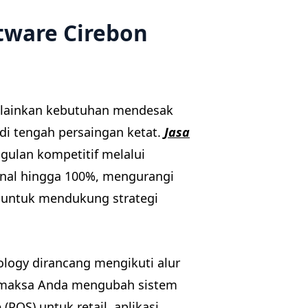
tware Cirebon
melainkan kebutuhan mendesak
di tengah persaingan ketat.
Jasa
ulan kompetitif melalui
nal hingga 100%, mengurangi
a untuk mendukung strategi
ogy dirancang mengikuti alur
memaksa Anda mengubah sistem
 (POS) untuk retail, aplikasi