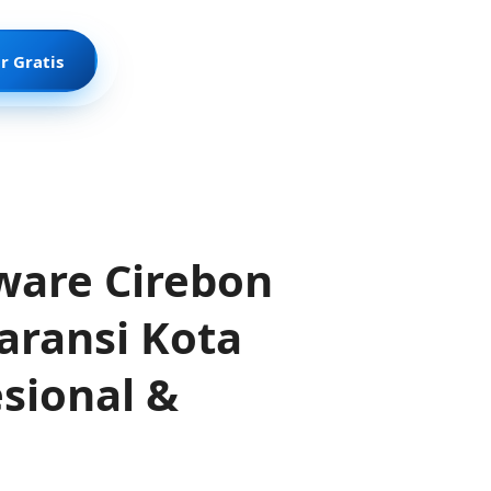
r Gratis
ware Cirebon
ransi Kota
esional &