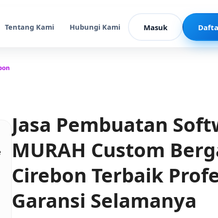
Tentang Kami
Hubungi Kami
Masuk
Dafta
ebon
Jasa Pembuatan Soft
MURAH Custom Berga
e
Cirebon Terbaik Prof
Garansi Selamanya