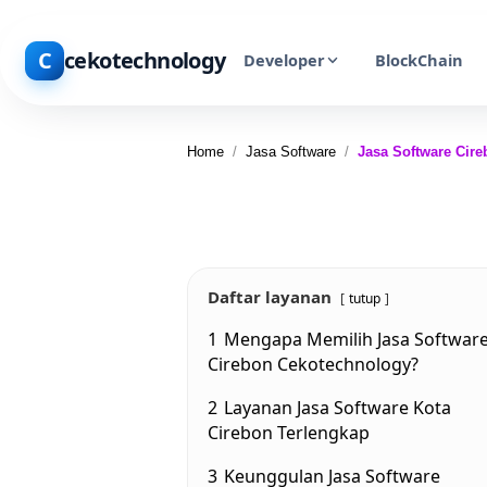
C
cekotechnology
Developer
BlockChain
Home
/
Jasa Software
/
Jasa Software Cir
Daftar layanan
tutup
1
Mengapa Memilih Jasa Softwar
Cirebon Cekotechnology?
2
Layanan Jasa Software Kota
Cirebon Terlengkap
3
Keunggulan Jasa Software