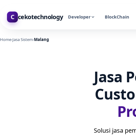
C
cekotechnology
Developer
BlockChain
Home
›
Jasa Sistem
›
Malang
Jasa 
Cust
Pr
Solusi jasa pe