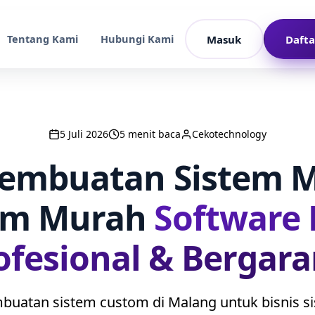
Tentang Kami
Hubungi Kami
Masuk
Dafta
5 Juli 2026
5 menit baca
Cekotechnology
Pembuatan Sistem 
om Murah
Software
ofesional & Bergara
mbuatan sistem custom di Malang untuk bisnis s