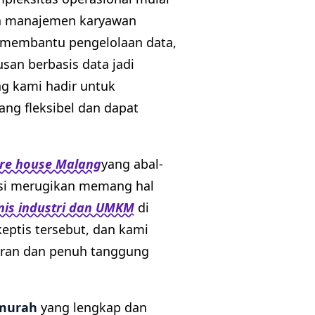
ga manajemen karyawan
t membantu pengelolaan data,
san berbasis data jadi
 kami hadir untuk
ng fleksibel dan dapat
re house Malang
yang abal-
ensi merugikan memang hal
nis industri dan UMKM
di
eptis tersebut, dan kami
aran dan penuh tanggung
 murah
yang lengkap dan