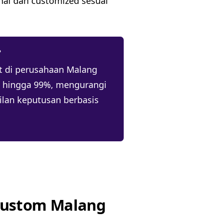
al dan customized sesuai
?
t di perusahaan Malang
l hingga 99%, mengurangi
lan keputusan berbasis
Custom Malang