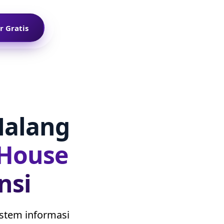
r Gratis
Malang
 House
nsi
istem informasi