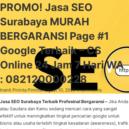
PROMO! Jasa SEO
Surabaya MURAH
BERGARANSI Page #1
Google Terbaik – CS
Online 24 Jam 7 Hari WA
: 082120000228
Inanti Pininta Pininta
·
August 10, 2023
·
0 comments
Jasa SEO Surabaya Terbaik Profesinal Bergaransi –
Jika Anda
atau Saudara dan Kamu sedang mencari cara yang sangat
efektif untuk meningkatkan tingkat pencarian google untuk
bisnis atau usaha terlebih tingkat kesadaran (awareness), trafik