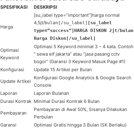
SPESIFIKASI
DESKRIPSI
[su_label type=”important”]harga normal
4,5jt/
bulan
[/su_label]
[su_label
Harga
type=”success”]HARGA DISKON 2jt/bulan
Harga Diskon[/su_label]
Optimasi 5 Keyword minimal 3 – 4 kata. Contoh
Optimasi
” sewa elf jakarta” atau “jasa pasang cctv
Keyword
bogor” (Garansi 3 Keyword Masuk Page #1)
Konfigurasi
Update 15 Artikel per Bulan
Konfigurasi Google Analytics & Google Search
Update Artikel
Console
Laporan
Laporan Bulanan
Durasi Kontrak
Minimal Durasi Kontrak 6 Bulan
Pembayaran di Awal 50%, Sisanya Dilakukan
Pembayaran
Perbulan
Garansi
Optimasi Gratis hingga 3 Bulan (SK Berlaku)