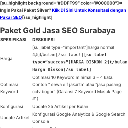
[su_highlight background=”#DDFF99″ color=”#000000″]=>
Ingin Pakai Paket Silver?
Klik Di Sini Untuk Konsultasi dengan
Pakar SEO
[/su_highlight]
Paket Gold Jasa SEO Surabaya
SPESIFIKASI
DESKRIPSI
[su_label type=”important”]harga normal
4,5jt/
bulan
[/su_label]
[su_label
Harga
type=”success”]HARGA DISKON 2jt/bulan
Harga Diskon[/su_label]
Optimasi 10 Keyword minimal 3 – 4 kata.
Optimasi
Contoh ” sewa elf jakarta” atau “jasa pasang
Keyword
cctv bogor” (Garansi 7 Keyword Masuk Page
#1)
Konfigurasi
Update 25 Artikel per Bulan
Konfigurasi Google Analytics & Google Search
Update Artikel
Console