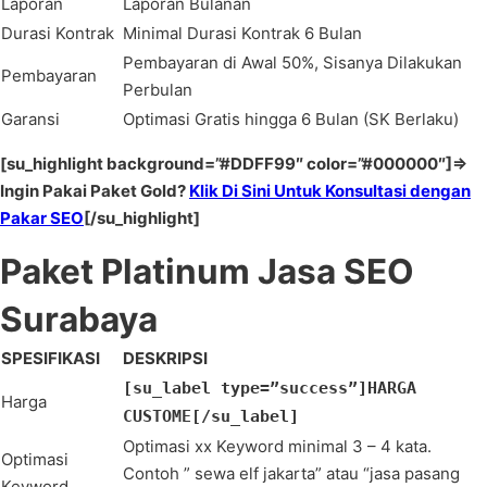
Laporan
Laporan Bulanan
Durasi Kontrak
Minimal Durasi Kontrak 6 Bulan
Pembayaran di Awal 50%, Sisanya Dilakukan
Pembayaran
Perbulan
Garansi
Optimasi Gratis hingga 6 Bulan (SK Berlaku)
[su_highlight background=”#DDFF99″ color=”#000000″]=>
Ingin Pakai Paket Gold?
Klik Di Sini Untuk Konsultasi dengan
Pakar SEO
[/su_highlight]
Paket Platinum Jasa SEO
Surabaya
SPESIFIKASI
DESKRIPSI
[su_label type=”success”]HARGA
Harga
CUSTOME[/su_label]
Optimasi xx Keyword minimal 3 – 4 kata.
Optimasi
Contoh ” sewa elf jakarta” atau “jasa pasang
Keyword