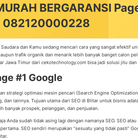
 MURAH BERGARANSI Page 
 : 082120000228
 Saudara dan Kamu sedang mencari cara yang sangat efektif unt
maupun trafik organik dan menarik lebih banyak banget calon pe
 Jawa Timur dari cekotechnology.com bisa jadi solusi jitu dan r
age #1 Google
 strategi optimasi mesin pencari (Search Engine Optimization)
, dan lainnya. Tujuan utama dari SEO di Blitar untuk bisnis ada
ih banyak prospek, pelanggan, dan penjualan.
saja Anda sudah tidak asing lagi dengan namanya SEO. SEO atau
pertama. SEO sendiri merupakan “sesuatu yang tidak pasti” Goo
tar.