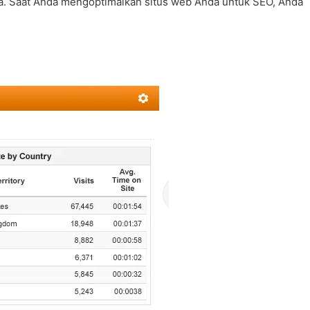
a. Saat Anda mengoptimalkan situs web Anda untuk SEO, Anda