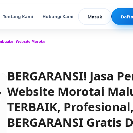
Tentang Kami
Hubungi Kami
Masuk
Dafta
mbuatan Website Morotai
BERGARANSI! Jasa P
Website Morotai Mal
b
i
TERBAIK, Profesional
BERGARANSI Gratis 