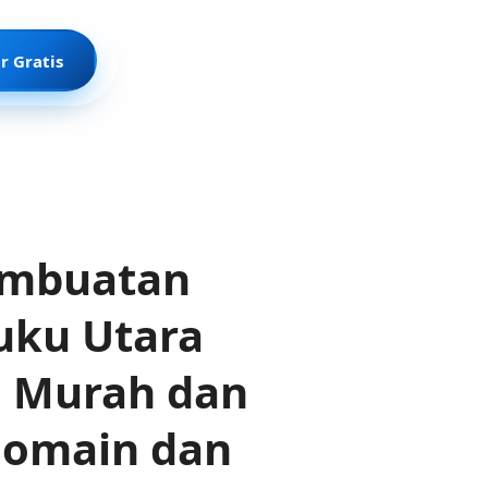
r Gratis
embuatan
uku Utara
, Murah dan
Domain dan