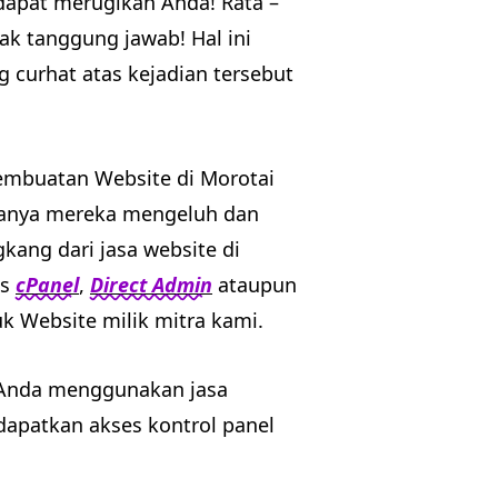
 dapat merugikan Anda! Rata –
ak tanggung jawab! Hal ini
 curhat atas kejadian tersebut
pembuatan Website di Morotai
tanya mereka mengeluh dan
ang dari jasa website di
es
cPanel
,
Direct Admin
ataupun
k Website milik mitra kami.
 Anda menggunakan jasa
apatkan akses kontrol panel