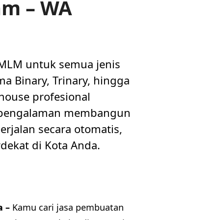
am – WA
 MLM untuk semua jenis
a Binary, Trinary, hingga
house profesional
n pengalaman membangun
rjalan secara otomatis,
dekat di Kota Anda.
a –
Kamu cari jasa pembuatan