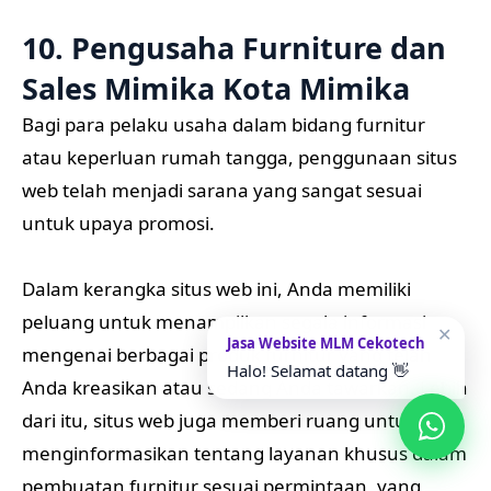
10. Pengusaha Furniture dan
Sales Mimika Kota Mimika
Bagi para pelaku usaha dalam bidang furnitur
atau keperluan rumah tangga, penggunaan situs
web telah menjadi sarana yang sangat sesuai
untuk upaya promosi.
Dalam kerangka situs web ini, Anda memiliki
peluang untuk menampilkan segala informasi
✕
Jasa Website MLM Cekotech
mengenai berbagai produk furnitur yang telah
Halo! Selamat datang 👋
Anda kreasikan atau sedang Anda tawarkan. Lebih
dari itu, situs web juga memberi ruang untuk
menginformasikan tentang layanan khusus dalam
pembuatan furnitur sesuai permintaan, yang