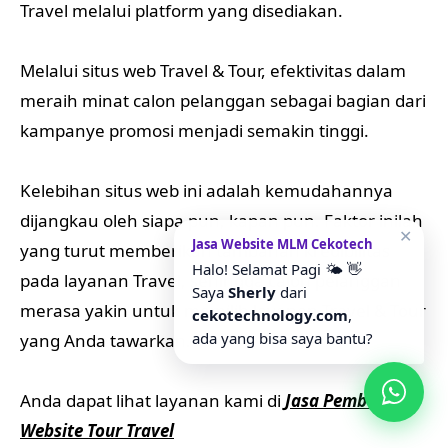
Travel melalui platform yang disediakan.
Melalui situs web Travel & Tour, efektivitas dalam
meraih minat calon pelanggan sebagai bagian dari
kampanye promosi menjadi semakin tinggi.
Kelebihan situs web ini adalah kemudahannya
dijangkau oleh siapa pun, kapan pun. Faktor inilah
✕
Jasa Website MLM Cekotech
yang turut memberikan tambahan kredibilitas
Halo! Selamat Pagi 🌤️ 👋
pada layanan Travel, sehingga calon pelanggan
Saya
Sherly
dari
merasa yakin untuk memilih layanan Travel & Tour
cekotechnology.com
,
ada yang bisa saya bantu?
yang Anda tawarkan.
Anda dapat lihat layanan kami di
Jasa Pembuatan
Website Tour Travel