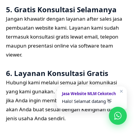
5. Gratis Konsultasi Selamanya
Jangan khawatir dengan layanan after sales jasa
pembuatan website kami. Layanan kami sudah
termasuk konsultasi gratis lewat email, telepon
maupun presentasi online via software team
viewer.
6. Layanan Konsultasi Gratis
Hubungi kami melalui semua jalur komunikasi
yang kami gunakan. Konsultasikan kepada kami
✕
Jasa Website MLM Cekotech
jika Anda ingin membuat Website. Website yang
Halo! Selamat datang 👋
akan Anda buat sesuai dengan Keinginan dan
jenis usaha Anda sendiri.