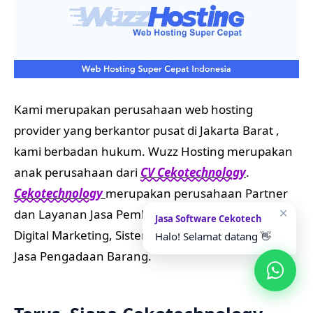
Kami merupakan perusahaan web hosting
provider yang berkantor pusat di Jakarta Barat ,
kami berbadan hukum. Wuzz Hosting merupakan
anak perusahaan dari
CV Cekotechnology
.
Cekotechnology
merupakan perusahaan Partner
✕
dan Layanan Jasa Pembuatan Aplikasi, Desain,
Jasa Software Cekotech
Digital Marketing, Sistem Informasi, Website dan
Halo! Selamat datang 👋
Jasa Pengadaan Barang.