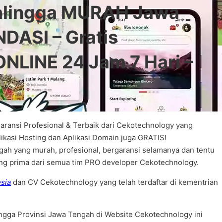
balingga MURAH Jawa
DASI – Gratis
NLINE 24 Jam 7 Hari –
aransi Profesional & Terbaik dari Cekotechnology yang
ikasi Hosting dan Aplikasi Domain juga GRATIS!
gah yang murah, profesional, bergaransi selamanya dan tentu
yang prima dari semua tim PRO developer Cekotechnology.
esia
dan CV Cekotechnology yang telah terdaftar di kementrian
ingga Provinsi Jawa Tengah di Website Cekotechnology ini