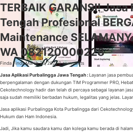
TERBAIK GARANSI! Jasa 
Tengah Profesional BERG
Maintenance SELAMANYA 
WA 082120000228
Finda Finda
·
March 26, 2021
·
0 comments
Jasa Aplikasi Purbalingga Jawa Tengah :
Layanan jasa pembua
berpengalaman dengan dukungan TIM Programmer PRO, Hebat d
Cekotechnology hadir dan telah di percaya sebagai layanan jas
saja sudah memiliki berbadan hukum, legalitas yang jelas. Lay
Jasa aplikasi Purbalingga Kota Purbalingga dari Cekotechnol
Hukum dan Ham Indonesia.
Jadi, Jika kamu saudara kamu dan kolega kamu berada di halam