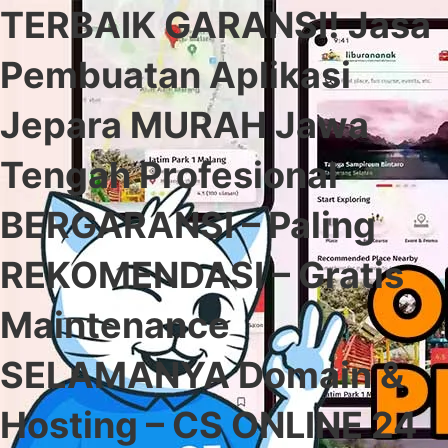
TERBAIK GARANSI! Jasa
Pembuatan Aplikasi
Jepara MURAH Jawa
Tengah Profesional
BERGARANSI – Paling
REKOMENDASI – Gratis
Maintenance
SELAMANYA Domain &
Hosting – CS ONLINE 24