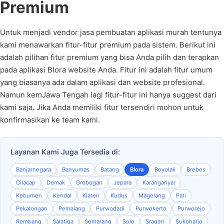
Premium
Untuk menjadi vendor jasa pembuatan aplikasi murah tentunya
kami menawarkan fitur-fitur premium pada sistem. Berikut ini
adalah pilihan fitur premium yang bisa Anda pilih dan terapkan
pada aplikasi Blora website Anda. Fitur ini adalah fitur umum
yang biasanya ada dalam aplikasi dan website profesional.
Namun kemJawa Tengah lagi fitur-fitur ini hanya suggest dari
kami saja. Jika Anda memiliki fitur tersendiri mohon untuk
konfirmasikan ke team kami.
Layanan Kami Juga Tersedia di:
Banjarnegara
Banyumas
Batang
Blora
Boyolali
Brebes
Cilacap
Demak
Grobogan
Jepara
Karanganyar
Kebumen
Kendal
Klaten
Kudus
Magelang
Pati
Pekalongan
Pemalang
Purwodadi
Purwokerto
Purworejo
Rembang
Salatiga
Semarang
Solo
Sragen
Sukoharjo