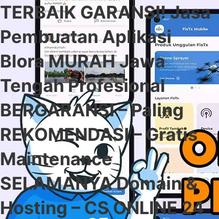
TERBAIK GARANSI! Jasa
Pembuatan Aplikasi
Blora MURAH Jawa
Tengah Profesional
BERGARANSI – Paling
REKOMENDASI – Gratis
Maintenance
SELAMANYA Domain &
Hosting – CS ONLINE 24