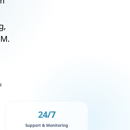
rm
g,
MM.
d
24/7
Support & Monitoring