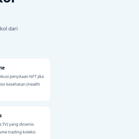
kol dari
ne
kusi penyitaan NFT jika
asio kesehatan (Health
s
(LTV) yang dinamis
lume trading koleksi