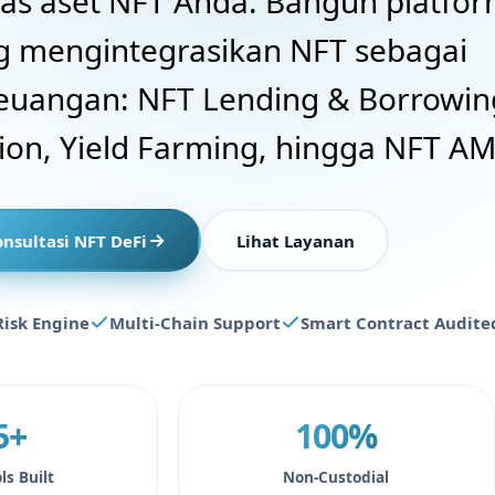
itas aset NFT Anda. Bangun platfo
g mengintegrasikan NFT sebagai
euangan: NFT Lending & Borrowin
tion, Yield Farming, hingga NFT A
nsultasi NFT DeFi
Lihat Layanan
Risk Engine
Multi-Chain Support
Smart Contract Audite
5+
100%
ls Built
Non-Custodial