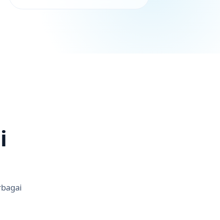
i
rbagai