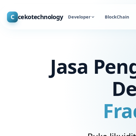
C
cekotechnology
Developer
BlockChain
Jasa Pen
De
Fra