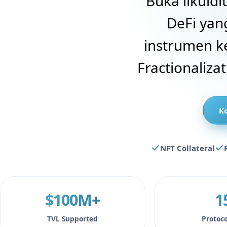
Buka likuid
DeFi yan
instrumen k
Fractionaliza
Ko
NFT Collateral
$100M+
1
TVL Supported
Protoco