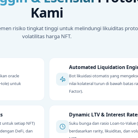
Kami
n risiko tingkat tinggi untuk melindungi likuiditas proto
volatilitas harga NFT.
Automated Liquidation Engi
kan oracle
Bot likuidasi otomatis yang mengekse
tHole) untuk
nilai kolateral turun di bawah batas r
Factor).
ts
Dynamic LTV & Interest Rate
t untuk setiap NFT)
Suku bunga dan rasio Loan-to-Value 
i dengan DeFi, dan
berdasarkan rarity, likuiditas, dan vo