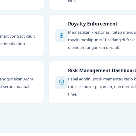
NFT.
Royalty Enforcement
Memastikan kreator asli tetap mend
art contract vault
royalti meskipun NFT sedang di-fraksi
ctionalization.
dipindah-tangankan di vault.
Risk Management Dashboar
a menggunakan AMM
Panel admin untuk memantau rasio k
al secara manual
total eksposur pinjaman, dan metrik li
time.