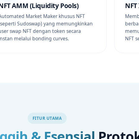
NFT AMM (Liquidity Pools)
NFT 
Automated Market Maker khusus NFT
Membu
(seperti Sudoswap) yang memungkinkan
berbag
user swap NFT dengan token secara
memun
instan melalui bonding curves.
NFT se
FITUR UTAMA
ggih & Esensial
Protok