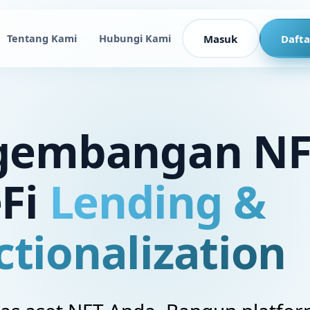
Tentang Kami
Hubungi Kami
Masuk
Dafta
gembangan NFT
Fi
Lending &
ctionalization