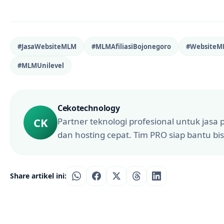
#JasaWebsiteMLM
#MLMAfiliasiBojonegoro
#Website
#MLMUnilevel
Cekotechnology
CK
Partner teknologi profesional untuk jasa
dan hosting cepat. Tim PRO siap bantu bis
Share artikel ini: