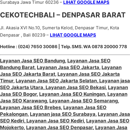
Surabaya Jawa Timur 60236 –
LIHAT GOOGLE MAPS
CEKOTECHBALI – DENPASAR BARAT
Jl. Akasia XVI No.10, Sumerta Kelod, Denpasar Timur, Kota
Denpasar , Bali 80239 –
LIHAT GOOGLE MAPS
Hotline : (024) 7650 30086 | Telp. SMS. WA 0878 20000 778
Layanan Jasa SEO Bandung
,
Layanan Jasa SEO
Bandung Barat
,
Layanan Jasa SEO Jakarta
,
Layanan
Jasa SEO Jakarta Barat
,
Layanan Jasa SEO Jakarta
Timur
,
Layanan Jasa SEO Jakarta Selatan
,
Layanan jasa
SEO Jakarta Utara
,
Layanan Jasa SEO Bekasi
,
Layanan
Jasa SEO Bogor
,
Layanan Jasa SEO Kuningan
,
Layanan
Jasa SEO Karawang
,
Layanan Jasa SEO Semarang
,
Layanan Jasa SEO Brebes
,
Layanan Jasa SEO
Pekalongan
,
Layanan jasa SEO Surabaya
,
Layanan Jasa
SEO Kediri
,
Layanan Jasa SEO Kediri
,
Layanan Jasa SEO
Mojokerto
,
Layanan Jasa SEO Denpasar
,
Layanan Jasa