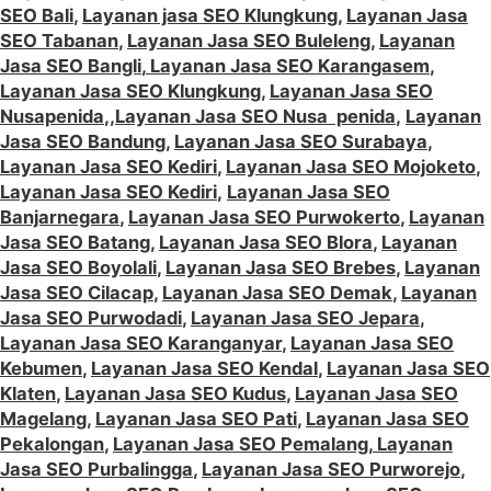
SEO Bali
,
Layanan jasa SEO Klungkung
,
Layanan Jasa
SEO Tabanan
,
Layanan Jasa SEO Buleleng
,
Layanan
Jasa SEO Bangli
,
Layanan Jasa SEO Karangasem
,
Layanan Jasa SEO Klungkung
,
Layanan Jasa SEO
Nusapenida
,,
Layanan Jasa SEO Nusa penida
,
Layanan
Jasa SEO Bandung
,
Layanan Jasa SEO Surabaya
,
Layanan Jasa SEO Kediri
,
Layanan Jasa SEO Mojoketo
,
Layanan Jasa SEO Kediri
,
Layanan Jasa SEO
Banjarnegara
,
Layanan Jasa SEO Purwokerto
,
Layanan
Jasa SEO Batang
,
Layanan Jasa SEO Blora
,
Layanan
Jasa SEO Boyolali
,
Layanan Jasa SEO Brebes
,
Layanan
Jasa SEO Cilacap
,
Layanan Jasa SEO Demak
,
Layanan
Jasa SEO Purwodadi
,
Layanan Jasa SEO Jepara
,
Layanan Jasa SEO Karanganyar
,
Layanan Jasa SEO
Kebumen
,
Layanan Jasa SEO Kendal
,
Layanan Jasa SEO
Klaten
,
Layanan Jasa SEO Kudus
,
Layanan Jasa SEO
Magelang
,
Layanan Jasa SEO Pati
,
Layanan Jasa SEO
Pekalongan
,
Layanan Jasa SEO Pemalang
,
Layanan
Jasa SEO Purbalingga
,
Layanan Jasa SEO Purworejo
,