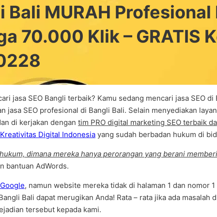
i Bali MURAH Profesiona
gga 70.000 Klik – GRATIS 
0228
ri jasa SEO Bangli terbaik? Kamu sedang mencari jasa SEO di Ba
n jasa SEO profesional di Bangli Bali. Selain menyediakan lay
dan di kerjakan dengan
tim PRO digital marketing SEO terbaik d
Kreativitas Digital Indonesia
yang sudah berbadan hukum di bida
 hukum, dimana mereka hanya perorangan yang berani memberik
an bantuan AdWords.
Google
, namun website mereka tidak di halaman 1 dan nomor 1 
angli Bali dapat merugikan Anda! Rata – rata jika ada masalah 
ejadian tersebut kepada kami.