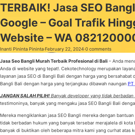
TERBAIK! Jasa SEO Bangl
Google – Goal Trafik Hin
Website – WA 08212000
Inanti Pininta Pininta
·
February 22, 2024
·
0 comments
Jasa Seo Bangli Murah Terbaik Profesional di Bali
– Anda menca
Anda di website yang tepat!. Cekotechnology merupakan layana
layanan jasa SEO di Bangli Bali dengan harga yang bersahabat 
Bangli Bali dengan harga yang terjangkau dibawah naungan
PT 
JANGAN SALAH PILIH!
Banyak developer yang tidak berbadan
testimoninya, banyak yang mengaku jasa SEO Bangli Bali deng
Mereka mengiklankan jasa SEO Bangli mereka dengan bantuan
tidak berbadan hukum yang banyak tersebar merajalela di kota B
banyak di buktikan oleh beberapa mitra kami yang curhat atas k