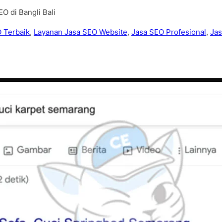
O di Bangli Bali
 Terbaik
,
Layanan Jasa SEO Website
,
Jasa SEO Profesional
,
Ja