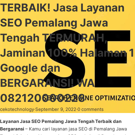
TERBAIK! Jasa Layanan
SEO Pemalang Jawa
Tengah TERMURAH,
Jaminan 100% Halaman 1
Google dan
BERGARANSI! WA
082120000228
cekotechnology
·
September 9, 2022
·
0 comments
Layanan Jasa SEO Pemalang Jawa Tengah Terbaik dan
Bergaransi
– Kamu cari layanan jasa SEO di Pemalang Jawa