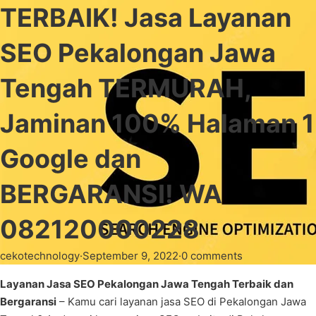
TERBAIK! Jasa Layanan
SEO Pekalongan Jawa
Tengah TERMURAH,
Jaminan 100% Halaman 1
Google dan
BERGARANSI! WA
082120000228
cekotechnology
·
September 9, 2022
·
0 comments
Layanan Jasa SEO Pekalongan Jawa Tengah Terbaik dan
Bergaransi
– Kamu cari layanan jasa SEO di Pekalongan Jawa