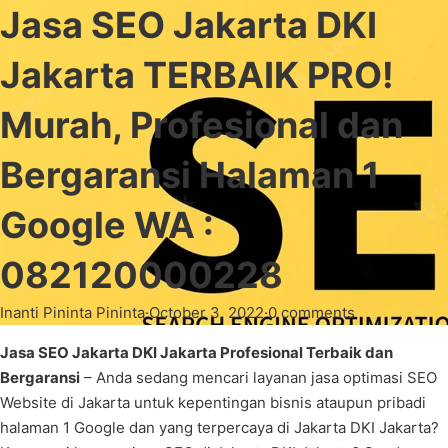
Jasa SEO Jakarta DKI
Jakarta TERBAIK PRO!
Murah, Profesional dan
Bergaransi Halaman 1
Google WA :
082120000228
Inanti Pininta Pininta
·
October 3, 2022
·
0 comments
Jasa SEO Jakarta DKI Jakarta Profesional Terbaik dan
Bergaransi
– Anda sedang mencari layanan jasa optimasi SEO
Website di Jakarta untuk kepentingan bisnis ataupun pribadi
halaman 1 Google dan yang terpercaya di Jakarta DKI Jakarta?