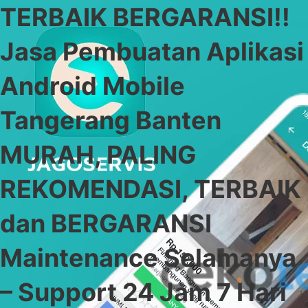
TERBAIK BERGARANSI!!
Jasa Pembuatan Aplikasi
Android Mobile
Tangerang Banten
MURAH, PALING
REKOMENDASI, TERBAIK
dan BERGARANSI
Maintenance Selamanya
– Support 24 Jam 7 Hari