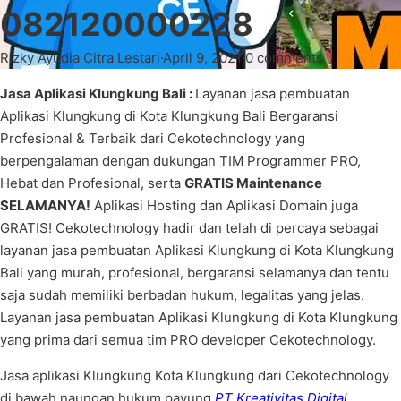
082120000228
Rizky Ayudia Citra Lestari
·
April 9, 2021
·
0 comments
Jasa Aplikasi Klungkung Bali :
Layanan jasa pembuatan
Aplikasi Klungkung di Kota Klungkung Bali Bergaransi
Profesional & Terbaik dari Cekotechnology yang
berpengalaman dengan dukungan TIM Programmer PRO,
Hebat dan Profesional, serta
GRATIS Maintenance
SELAMANYA!
Aplikasi Hosting dan Aplikasi Domain juga
GRATIS! Cekotechnology hadir dan telah di percaya sebagai
layanan jasa pembuatan Aplikasi Klungkung di Kota Klungkung
Bali yang murah, profesional, bergaransi selamanya dan tentu
saja sudah memiliki berbadan hukum, legalitas yang jelas.
Layanan jasa pembuatan Aplikasi Klungkung di Kota Klungkung
yang prima dari semua tim PRO developer Cekotechnology.
Jasa aplikasi Klungkung Kota Klungkung dari Cekotechnology
di bawah naungan hukum payung
PT Kreativitas Digital