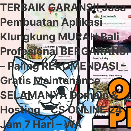
TERBAIK GARANSI! Jasa
Pembuatan Aplikasi
Klungkung MURAH Bali
Profesional BERGARANSI
– Paling REKOMENDASI –
Gratis Maintenance
SELAMANYA Domain &
Hosting – CS ONLINE 24
Jam 7 Hari – WA