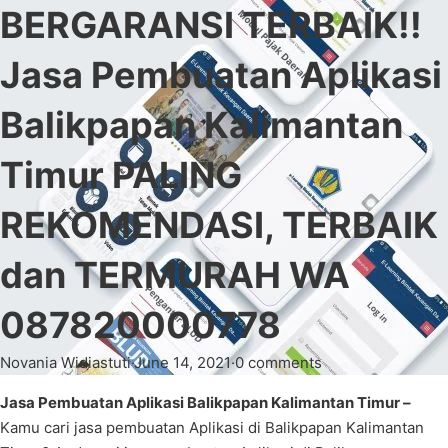
BERGARANSI TERBAIK!!
Jasa Pembuatan Aplikasi
Balikpapan Kalimantan
Timur PALING
REKOMENDASI, TERBAIK
dan TERMURAH WA
087820000778
Novania Widiastuti
·
June 14, 2021
·
0 comments
Jasa Pembuatan Aplikasi Balikpapan Kalimantan Timur –
Kamu cari jasa pembuatan Aplikasi di Balikpapan Kalimantan