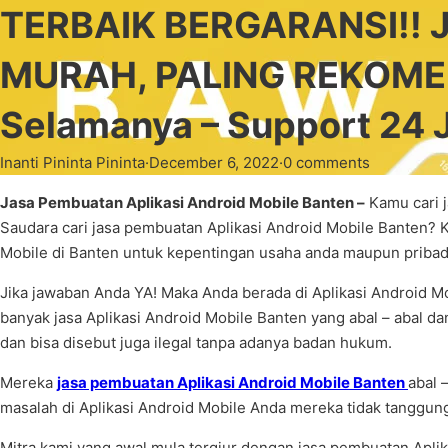
TERBAIK BERGARANSI!! Ja
MURAH, PALING REKOMEN
Selamanya – Support 24
Inanti Pininta Pininta
·
December 6, 2022
·
0 comments
Jasa Pembuatan Aplikasi Android Mobile Banten –
Kamu cari j
Saudara cari jasa pembuatan Aplikasi Android Mobile Banten? 
Mobile di Banten untuk kepentingan usaha anda maupun pribadi
Jika jawaban Anda YA! Maka Anda berada di Aplikasi Android Mo
banyak jasa Aplikasi Android Mobile Banten yang abal – abal dan
dan bisa disebut juga ilegal tanpa adanya badan hukum.
Mereka
jasa pembuatan Aplikasi Android Mobile Banten
abal 
masalah di Aplikasi Android Mobile Anda mereka tidak tanggung 
Mitra kami yang awal mula tergiur dengan jasa pembuatan Apli