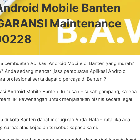
ndroid Mobile Banten
GARANSI Maintenance
000228
asa pembuatan Aplikasi Android Mobile di Banten yang murah?
h? Anda sedang mencari jasa pembuatan Aplikasi Android
a profesional serta dapat dipercaya di Banten ?
kasi Android Mobile Banten itu susah – susah gampang, karena
ak memiliki kewenangan untuk menjalankan bisnis secara legal
 di kota Banten dapat merugikan Anda! Rata – rata jika ada
g curhat atas kejadian tersebut kepada kami.
aman saja, nyatanya mereka mengeluh dan curhat kepada kami.