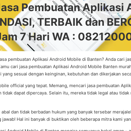
sa Pembuatan Aplikasi A
DASI, TERBAIK dan BER
 Jam 7 Hari WA : 082120
asa pembuatan Aplikasi Android Mobile di Banten? Anda cari j
Kamu cari jasa pembuatan Aplikasi Android Mobile Banten mura
 yang sesuai dengan keinginan, kebutuhan dan dikerjakan secar
bile official yang tepat. Memang, mencari jasa pembuatan Apli
 tidak dapat dipercaya. Selain itu, mereka tidak legal atau tid
– abal dan tidak berbadan hukum yang banyak tersebar merajalela
jawab! Hal ini banyak di buktikan oleh beberapa mitra kami yan
kasi Android Mobile di Banten mengira semuanya bakal aman – 