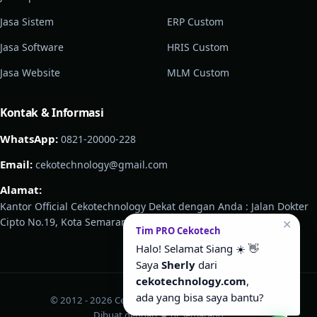
Jasa Sistem
ERP Custom
Jasa Software
HRIS Custom
Jasa Website
MLM Custom
Kontak & Informasi
WhatsApp:
0821-20000-228
Email:
cekotechnology@gmail.com
Alamat:
Kantor Official Cekotechnology Dekat dengan Anda : Jalan Dokter
Cipto No.19, Kota Semarang, Jawa Tengah 50126
✕
Tim PRO Cekotech
Halo! Selamat Siang ☀️ 👋
Saya
Sherly
dari
cekotechnology.com
,
ada yang bisa saya bantu?
© 2012 - 2026 Cekotechnology · All Right Reserved
Dibuat dengan ♥ di Semarang