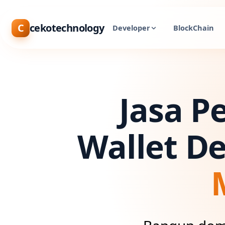
C
cekotechnology
Developer
BlockChain
Jasa P
Wallet D