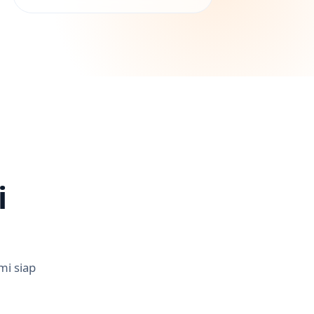
i
mi siap