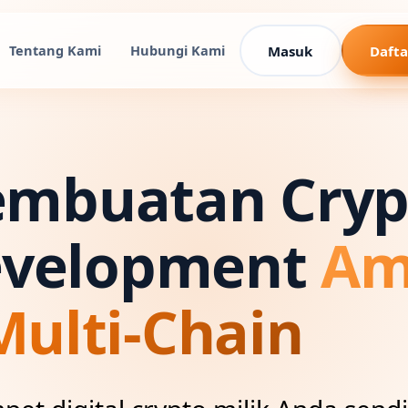
Tentang Kami
Hubungi Kami
Masuk
Dafta
embuatan Cryp
evelopment
Am
Multi-Chain