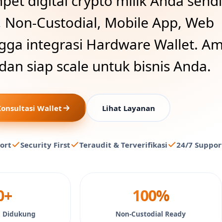
t digital crypto milik Anda sendi
, Non-Custodial, Mobile App, Web
ngga integrasi Hardware Wallet. A
 dan siap scale untuk bisnis Anda.
onsultasi Wallet
Lihat Layanan
ort
Security First
Teraudit & Terverifikasi
24/7 Suppor
0+
100%
n Didukung
Non-Custodial Ready