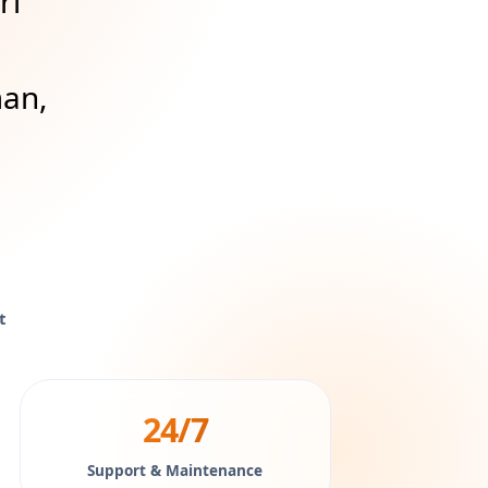
ri
man,
t
24/7
Support & Maintenance