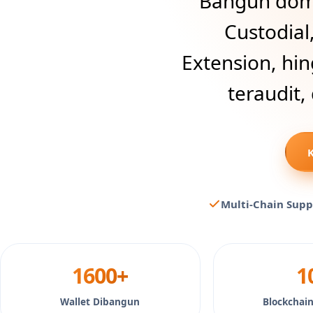
Bangun dompe
Custodial
Extension, hi
teraudit,
K
Multi-Chain Supp
1600+
1
Wallet Dibangun
Blockchai