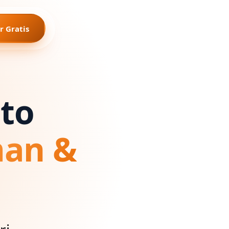
r Gratis
to
an &