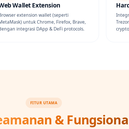
Web Wallet Extension
Hard
Browser extension wallet (seperti
Integ
MetaMask) untuk Chrome, Firefox, Brave,
Trezo
dengan integrasi DApp & DeFi protocols.
crypt
FITUR UTAMA
eamanan & Fungsiona