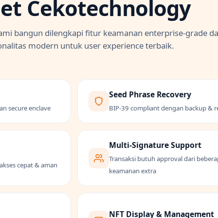
let Cekotechnology
kami bangun dilengkapi fitur keamanan enterprise-grade d
onalitas modern untuk user experience terbaik.
Seed Phrase Recovery
an secure enclave
BIP-39 compliant dengan backup & r
Multi-Signature Support
Transaksi butuh approval dari beber
k akses cepat & aman
keamanan extra
NFT Display & Management