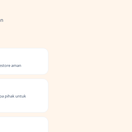
an
estore aman
apa pihak untuk