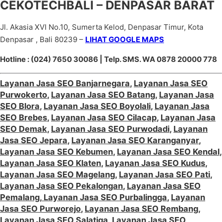
CEKOTECHBALI – DENPASAR BARAT
Jl. Akasia XVI No.10, Sumerta Kelod, Denpasar Timur, Kota
Denpasar , Bali 80239 –
LIHAT GOOGLE MAPS
Hotline : (024) 7650 30086 | Telp. SMS. WA 0878 20000 778
Layanan Jasa SEO Banjarnegara
,
Layanan Jasa SEO
Purwokerto
,
Layanan Jasa SEO Batang
,
Layanan Jasa
SEO Blora
,
Layanan Jasa SEO Boyolali
,
Layanan Jasa
SEO Brebes
,
Layanan Jasa SEO Cilacap
,
Layanan Jasa
SEO Demak
,
Layanan Jasa SEO Purwodadi
,
Layanan
Jasa SEO Jepara
,
Layanan Jasa SEO Karanganyar
,
Layanan Jasa SEO Kebumen
,
Layanan Jasa SEO Kendal
,
Layanan Jasa SEO Klaten
,
Layanan Jasa SEO Kudus
,
Layanan Jasa SEO Magelang
,
Layanan Jasa SEO Pati
,
Layanan Jasa SEO Pekalongan
,
Layanan Jasa SEO
Pemalang
,
Layanan Jasa SEO Purbalingga
,
Layanan
Jasa SEO Purworejo
,
Layanan Jasa SEO Rembang
,
Layanan Jasa SEO Salatiga
,
Layanan Jasa SEO