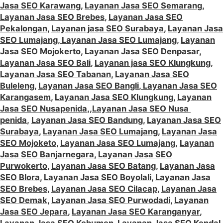
Jasa SEO Karawang
,
Layanan Jasa SEO Semarang
,
Layanan Jasa SEO Brebes
,
Layanan Jasa SEO
Pekalongan
,
Layanan jasa SEO Surabaya
,
Layanan Jasa
SEO Lumajang
,
Layanan Jasa SEO Lumajang
,
Layanan
Jasa SEO Mojokerto
,
Layanan Jasa SEO Denpasar
,
Layanan Jasa SEO Bali
,
Layanan jasa SEO Klungkung
,
Layanan Jasa SEO Tabanan
,
Layanan Jasa SEO
Buleleng
,
Layanan Jasa SEO Bangli
,
Layanan Jasa SEO
Karangasem
,
Layanan Jasa SEO Klungkung
,
Layanan
Jasa SEO Nusapenida
,,
Layanan Jasa SEO Nusa
penida
,
Layanan Jasa SEO Bandung
,
Layanan Jasa SEO
Surabaya
,
Layanan Jasa SEO Lumajang
,
Layanan Jasa
SEO Mojoketo
,
Layanan Jasa SEO Lumajang
,
Layanan
Jasa SEO Banjarnegara
,
Layanan Jasa SEO
Purwokerto
,
Layanan Jasa SEO Batang
,
Layanan Jasa
SEO Blora
,
Layanan Jasa SEO Boyolali
,
Layanan Jasa
SEO Brebes
,
Layanan Jasa SEO Cilacap
,
Layanan Jasa
SEO Demak
,
Layanan Jasa SEO Purwodadi
,
Layanan
Jasa SEO Jepara
,
Layanan Jasa SEO Karanganyar
,
Layanan Jasa SEO Kebumen
,
Layanan Jasa SEO Kendal
,