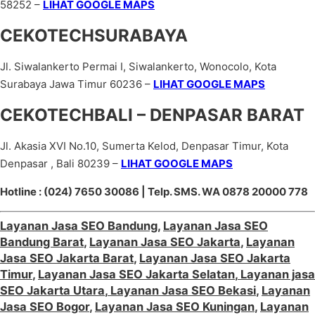
58252 –
LIHAT GOOGLE MAPS
CEKOTECHSURABAYA
Jl. Siwalankerto Permai I, Siwalankerto, Wonocolo, Kota
Surabaya Jawa Timur 60236 –
LIHAT GOOGLE MAPS
CEKOTECHBALI – DENPASAR BARAT
Jl. Akasia XVI No.10, Sumerta Kelod, Denpasar Timur, Kota
Denpasar , Bali 80239 –
LIHAT GOOGLE MAPS
Hotline : (024) 7650 30086 | Telp. SMS. WA 0878 20000 778
Layanan Jasa SEO Bandung
,
Layanan Jasa SEO
Bandung Barat
,
Layanan Jasa SEO Jakarta
,
Layanan
Jasa SEO Jakarta Barat
,
Layanan Jasa SEO Jakarta
Timur
,
Layanan Jasa SEO Jakarta Selatan
,
Layanan jasa
SEO Jakarta Utara
,
Layanan Jasa SEO Bekasi
,
Layanan
Jasa SEO Bogor
,
Layanan Jasa SEO Kuningan
,
Layanan