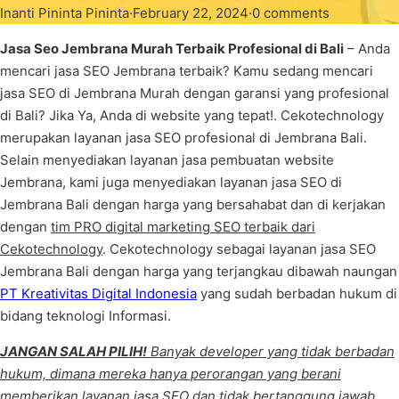
Inanti Pininta Pininta
·
February 22, 2024
·
0 comments
Jasa Seo Jembrana Murah Terbaik Profesional di Bali
– Anda
mencari jasa SEO Jembrana terbaik? Kamu sedang mencari
jasa SEO di Jembrana Murah dengan garansi yang profesional
di Bali? Jika Ya, Anda di website yang tepat!. Cekotechnology
merupakan layanan jasa SEO profesional di Jembrana Bali.
Selain menyediakan layanan jasa pembuatan website
Jembrana, kami juga menyediakan layanan jasa SEO di
Jembrana Bali dengan harga yang bersahabat dan di kerjakan
dengan
tim PRO digital marketing SEO terbaik dari
Cekotechnology
. Cekotechnology sebagai layanan jasa SEO
Jembrana Bali dengan harga yang terjangkau dibawah naungan
PT Kreativitas Digital Indonesia
yang sudah berbadan hukum di
bidang teknologi Informasi.
JANGAN SALAH PILIH!
Banyak developer yang tidak berbadan
hukum, dimana mereka hanya perorangan yang berani
memberikan layanan jasa SEO dan tidak bertanggung jawab
.