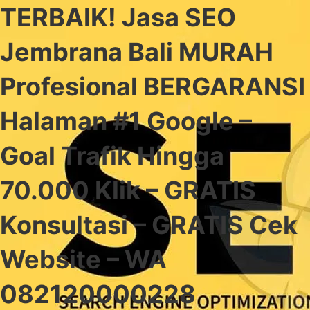
TERBAIK! Jasa SEO
Jembrana Bali MURAH
Profesional BERGARANSI
Halaman #1 Google –
Goal Trafik Hingga
70.000 Klik – GRATIS
Konsultasi – GRATIS Cek
Website – WA
082120000228