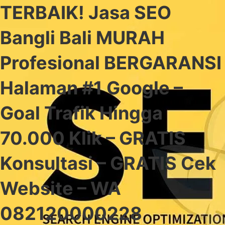
TERBAIK! Jasa SEO
Bangli Bali MURAH
Profesional BERGARANSI
Halaman #1 Google –
Goal Trafik Hingga
70.000 Klik – GRATIS
Konsultasi – GRATIS Cek
Website – WA
082120000228