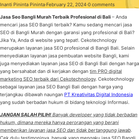
Inanti Pininta Pininta
·
February 22, 2024
·
0 comments
Jasa Seo Bangli Murah Terbaik Profesional di Bali
– Anda
mencari jasa SEO Bangli terbaik? Kamu sedang mencari jasa
SEO di Bangli Murah dengan garansi yang profesional di Bali?
Jika Ya, Anda di website yang tepat!. Cekotechnology
merupakan layanan jasa SEO profesional di Bangli Bali. Selain
menyediakan layanan jasa pembuatan website Bangli, kami
juga menyediakan layanan jasa SEO di Bangli Bali dengan harga
yang bersahabat dan di kerjakan dengan
tim PRO digital
marketing SEO terbaik dari Cekotechnology
. Cekotechnology
sebagai layanan jasa SEO Bangli Bali dengan harga yang
terjangkau dibawah naungan
PT Kreativitas Digital Indonesia
yang sudah berbadan hukum di bidang teknologi Informasi.
JANGAN SALAH PILIH!
Banyak developer yang tidak berbadan
hukum, dimana mereka hanya perorangan yang berani
memberikan layanan jasa SEO dan tidak bertanggung jawab
.
Cek dulu testimoninya, banyak yang mengaku jasa SEO Bangli