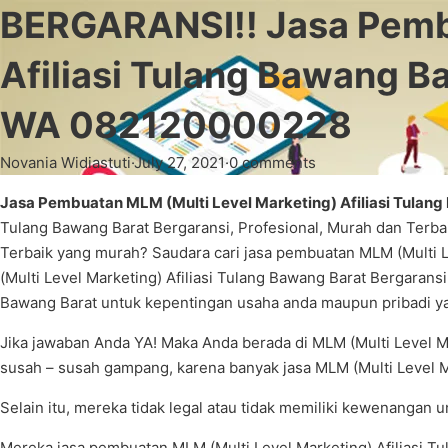
BERGARANSI!! Jasa Pembu
Afiliasi Tulang Bawang
WA 082120000228
Novania Widiastuti
·
July 27, 2021
·
0 comments
Jasa Pembuatan MLM (Multi Level Marketing) Afiliasi Tulang 
Tulang Bawang Barat Bergaransi, Profesional, Murah dan Terbai
Terbaik yang murah? Saudara cari jasa pembuatan MLM (Multi L
(Multi Level Marketing) Afiliasi Tulang Bawang Barat Bergarans
Bawang Barat untuk kepentingan usaha anda maupun pribadi yan
Jika jawaban Anda YA! Maka Anda berada di MLM (Multi Level Ma
susah – susah gampang, karena banyak jasa MLM (Multi Level Mar
Selain itu, mereka tidak legal atau tidak memiliki kewenangan 
Mereka jasa pembuatan MLM (Multi Level Marketing) Afiliasi Tu