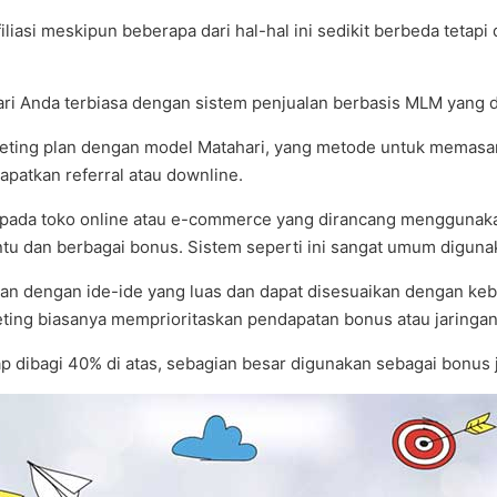
afiliasi meskipun beberapa dari hal-hal ini sedikit berbeda te
ri Anda terbiasa dengan sistem penjualan berbasis MLM yang dil
arketing plan dengan model Matahari, yang metode untuk memasa
atkan referral atau downline.
 pada toko online atau e-commerce yang dirancang menggunaka
entu dan berbagai bonus. Sistem seperti ini sangat umum diguna
 dengan ide-ide yang luas dan dapat disesuaikan dengan kebut
keting biasanya memprioritaskan pendapatan bonus atau jaringa
ap dibagi 40% di atas, sebagian besar digunakan sebagai bonus 