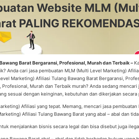
atan Website MLM (Multi
 Barat PALING REKOMENDA
Bawang Barat Bergaransi, Profesional, Murah dan Terbaik –
Ka
k? Anda cari jasa pembuatan MLM (Multi Level Marketing) Afilia
evel Marketing) Afiliasi Tulang Bawang Barat Bergaransi, Prof
i, Profesional, Murah dan Terbaik murah? Anda sedang mencari j
g sesuai dengan keinginan, kebutuhan dan dikerjakan secara p
rketing) Afiliasi yang tepat. Memang, mencari jasa pembuatan M
keting) Afiliasi Tulang Bawang Barat yang abal – abal dan tida
untuk menjalankan bisnis secara legal dan bisa disebut juga ile
lang Bawang Barat abal – abal dan tidak berbadan hukum yang b