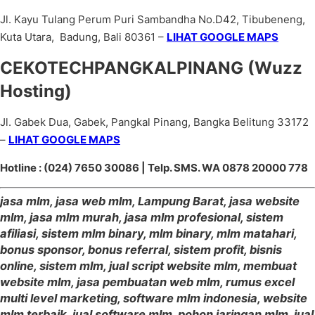
Jl. Kayu Tulang Perum Puri Sambandha No.D42, Tibubeneng,
Kuta Utara, Badung, Bali 80361 –
LIHAT GOOGLE MAPS
CEKOTECHPANGKALPINANG (Wuzz
Hosting)
Jl. Gabek Dua, Gabek, Pangkal Pinang, Bangka Belitung 33172
–
LIHAT GOOGLE MAPS
Hotline : (024) 7650 30086 | Telp. SMS. WA 0878 20000 778
jasa mlm, jasa web mlm, Lampung Barat, jasa website
mlm, jasa mlm murah, jasa mlm profesional, sistem
afiliasi, sistem mlm binary, mlm binary, mlm matahari,
bonus sponsor, bonus referral, sistem profit, bisnis
online, sistem mlm, jual script website mlm, membuat
website mlm, jasa pembuatan web mlm, rumus excel
multi level marketing, software mlm indonesia, website
mlm terbaik, jual software mlm, pohon jaringan mlm, jual