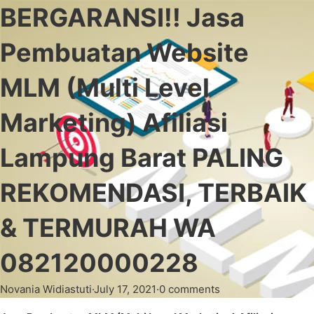
BERGARANSI!! Jasa
Pembuatan Website
MLM (Multi Level
Marketing) Afiliasi
Lampung Barat PALING
REKOMENDASI, TERBAIK
& TERMURAH WA
082120000228
Novania Widiastuti
·
July 17, 2021
·
0 comments