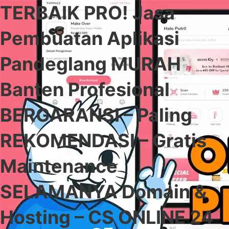
TERBAIK PRO! Jasa
Pembuatan Aplikasi
Pandeglang MURAH
Banten Profesional
BERGARANSI – Paling
REKOMENDASI – Gratis
Maintenance
SELAMANYA Domain &
Hosting – CS ONLINE 24