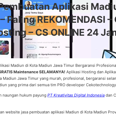
Pembuatan Aplikasi Mad
– Paling REKOMENDASI – 
ting – CS ONLINE 24 Jam
likasi Madiun di Kota Madiun Jawa Timur Bergaransi Profesion
GRATIS Maintenance SELAMANYA!
Aplikasi Hosting dan Aplik
ta Madiun Jawa Timur yang murah, profesional, bergaransi sela
adiun yang prima dari semua tim PRO developer Cekotechnology
wah naungan hukum payung
PT Kreativitas Digital Indonesia
dan C
an website jasa pembuatan aplikasi Madiun di Kota Madiun Pro