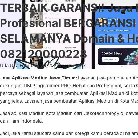
TERBAIK GARANSI! Jasa 
Profesional BERGARANSI 
SELAMANYA Domain & Hos
082120000228
Ulfa Ulfa
·
February 26, 2021
·
0 comments
Jasa Aplikasi Madiun Jawa Timur :
Layanan jasa pembuatan Ap
dukungan TIM Programmer PRO, Hebat dan Profesional, serta
percaya sebagai layanan jasa pembuatan Aplikasi Madiun di Ko
yang jelas. Layanan jasa pembuatan Aplikasi Madiun di Kota M
Jasa aplikasi Madiun Kota Madiun dari Cekotechnology di ba
dan Ham Indonesia.
Jadi, Jika kamu saudara kamu dan kolega kamu berada di halam