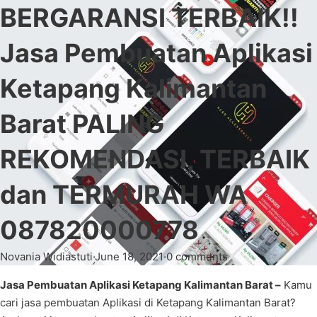
BERGARANSI TERBAIK!!
Jasa Pembuatan Aplikasi
Ketapang Kalimantan
Barat PALING
REKOMENDASI, TERBAIK
dan TERMURAH WA
087820000778
Novania Widiastuti
·
June 18, 2021
·
0 comments
Jasa Pembuatan Aplikasi Ketapang Kalimantan Barat –
Kamu
cari jasa pembuatan Aplikasi di Ketapang Kalimantan Barat?