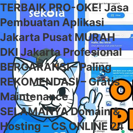
TERBAIK PRO-OKE! Jasa
Pembuatan Aplikasi
Jakarta Pusat MURAH
DKI Jakarta Profesional
BERGARANSI – Paling
REKOMENDASI – Gratis
Maintenance
SELAMANYA Domain &
Hosting – CS ONLINE 24