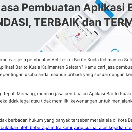
sa Pembuatan Aplikasi B
NDASI, TERBAIK dan TE
mu cari jasa pembuatan Aplikasi di Barito Kuala Kalimantan Sela
likasi Barito Kuala Kalimantan Selatan? Kamu cari jasa pembua
 kepentingan usaha anda maupun pribadi yang sesuai dengan kei
g tepat. Memang, mencari jasa pembuatan Aplikasi Barito Kuala 
ereka tidak legal atau tidak memiliki kewenangan untuk menjalank
idak berbadan hukum yang banyak tersebar merajalela di kota Ba
i buktikan oleh beberapa mitra kami yang curhat atas kejadian t