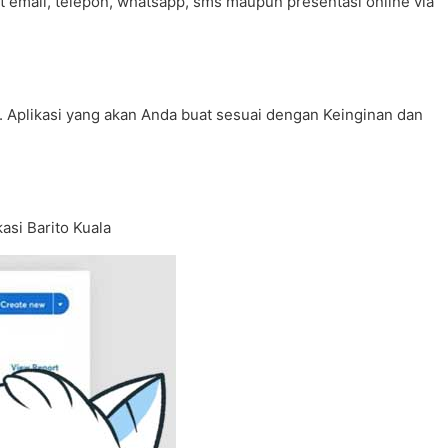
t email, telepon, whatsapp, sms maupun presentasi online via
. Aplikasi yang akan Anda buat sesuai dengan Keinginan dan
si Barito Kuala