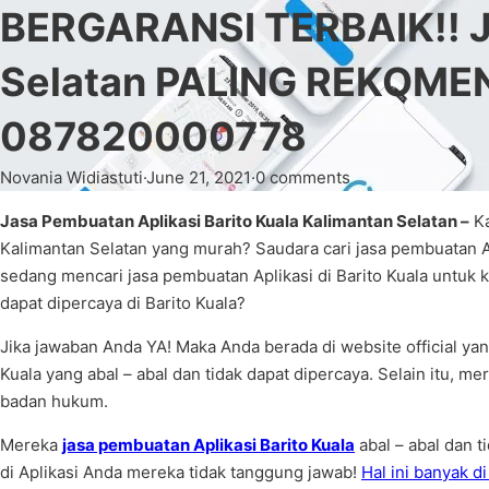
BERGARANSI TERBAIK!! Ja
Selatan PALING REKOME
087820000778
Novania Widiastuti
·
June 21, 2021
·
0 comments
Jasa Pembuatan Aplikasi Barito Kuala Kalimantan Selatan –
Ka
Kalimantan Selatan yang murah? Saudara cari jasa pembuatan Ap
sedang mencari jasa pembuatan Aplikasi di Barito Kuala untuk
dapat dipercaya di Barito Kuala?
Jika jawaban Anda YA! Maka Anda berada di website official yan
Kuala yang abal – abal dan tidak dapat dipercaya. Selain itu, m
badan hukum.
Mereka
jasa pembuatan Aplikasi Barito Kuala
abal – abal dan t
di Aplikasi Anda mereka tidak tanggung jawab!
Hal ini banyak d