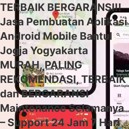
TERBAIK BERGARANSI!!
Jasa Pembuatan Aplikasi
Android Mobile Bantul
Jogja Yogyakarta
MURAH, PALING
REKOMENDASI, TERBAIK
dan BERGARANSI
Maintenance Selamanya
– Support 24 Jam 7 Hari