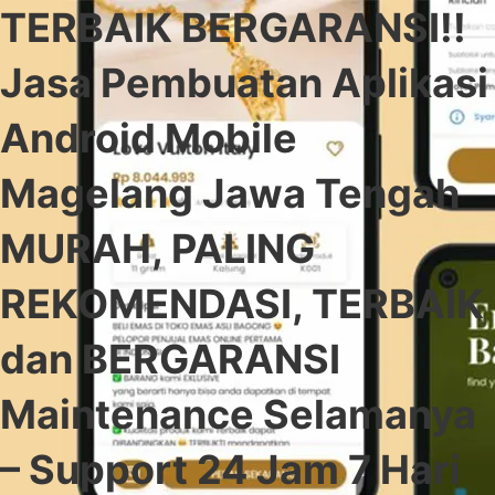
TERBAIK BERGARANSI!!
Jasa Pembuatan Aplikasi
Android Mobile
Magelang Jawa Tengah
MURAH, PALING
REKOMENDASI, TERBAIK
dan BERGARANSI
Maintenance Selamanya
– Support 24 Jam 7 Hari