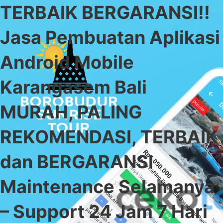
TERBAIK BERGARANSI!!
Jasa Pembuatan Aplikasi
Android Mobile
Karangasem Bali
MURAH, PALING
REKOMENDASI, TERBAIK
dan BERGARANSI
Maintenance Selamanya
– Support 24 Jam 7 Hari