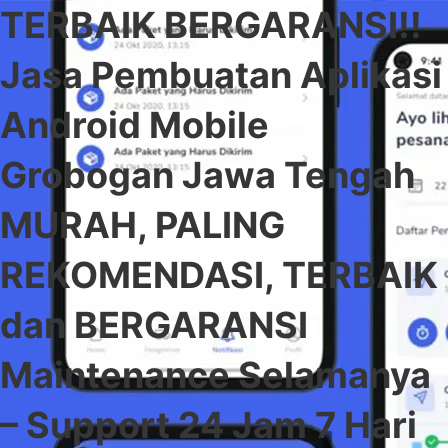
TERBAIK BERGARANSI!!
Jasa Pembuatan Aplikasi
Android Mobile
Grobogan Jawa Tengah
MURAH, PALING
REKOMENDASI, TERBAIK
dan BERGARANSI
Maintenance Selamanya
– Support 24 Jam 7 Hari