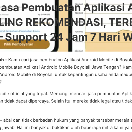
sa Pembuatan Aplikasi An
LING REKOMENDASI, TER
– Support 24 Jam 7 Hari
ah –
Kamu cari jasa pembuatan Aplikasi Android Mobile di Boyol
 pembuatan Aplikasi Android Mobile Boyolali Jawa Tengah? Kamu
ndroid Mobile di Boyolali untuk kepentingan usaha anda maupu
?
bile official yang tepat. Memang, mencari jasa pembuatan Aplik
an tidak dapat dipercaya. Selain itu, mereka tidak legal atau ti
 – abal dan tidak berbadan hukum yang banyak tersebar merajalel
jawab! Hal ini banyak di buktikan oleh beberapa mitra kami yan