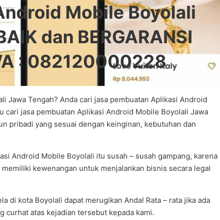
droid Mobile Boyolali
BAIK dan BERGARANSI
 WA : 082120000228
ali Jawa Tengah? Anda cari jasa pembuatan Aplikasi Android
 cari jasa pembuatan Aplikasi Android Mobile Boyolali Jawa
n pribadi yang sesuai dengan keinginan, kebutuhan dan
asi Android Mobile Boyolali itu susah – susah gampang, karena
dak memiliki kewenangan untuk menjalankan bisnis secara legal
a di kota Boyolali dapat merugikan Anda! Rata – rata jika ada
g curhat atas kejadian tersebut kepada kami.