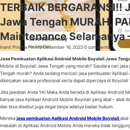
TERBAIK BERGARANSI!! Ja
Jawa Tengah MURAH, PA
Maintenance Selamanya 
Inanti Pininta Pininta
·
December 16, 2022
·
0 comments
Jasa Pembuatan Aplikasi Android Mobile Boyolali Jawa Teng
Mobile di Boyolali Jawa Tengah yang murah? Saudara cari jasa
Tengah murah? Anda sedang mencari jasa pembuatan Aplikasi A
dikerjakan secara profesional serta dapat dipercaya di Boyolali 
Jika jawaban Anda YA! Maka Anda berada di Aplikasi Android Mo
banyak jasa Aplikasi Android Mobile Boyolali yang abal – abal d
dan bisa disebut juga ilegal tanpa adanya badan hukum.
Mereka
jasa pembuatan Aplikasi Android Mobile Boyolali
abal
masalah di Aplikasi Android Mobile Anda mereka tidak tanggung 