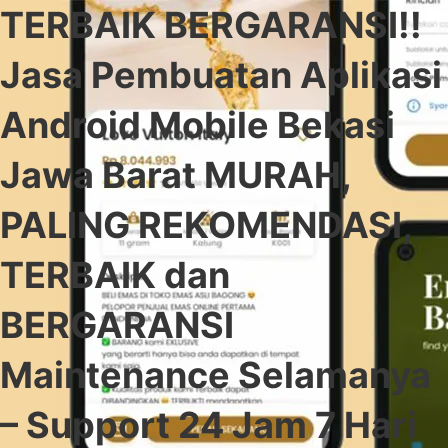
TERBAIK BERGARANSI!!
Jasa Pembuatan Aplikasi
Android Mobile Bekasi
Jawa Barat MURAH,
PALING REKOMENDASI,
TERBAIK dan
BERGARANSI
Maintenance Selamanya
– Support 24 Jam 7 Hari