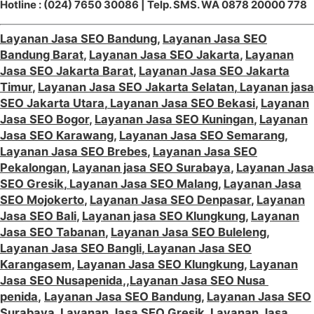
Hotline : (024) 7650 30086 | Telp. SMS. WA 0878 20000 778
Layanan Jasa SEO Bandung
,
Layanan Jasa SEO
Bandung Barat
,
Layanan Jasa SEO Jakarta
,
Layanan
Jasa SEO Jakarta Barat
,
Layanan Jasa SEO Jakarta
Timur
,
Layanan Jasa SEO Jakarta Selatan
,
Layanan jasa
SEO Jakarta Utara
,
Layanan Jasa SEO Bekasi
,
Layanan
Jasa SEO Bogor
,
Layanan Jasa SEO Kuningan
,
Layanan
Jasa SEO Karawang
,
Layanan Jasa SEO Semarang
,
Layanan Jasa SEO Brebes
,
Layanan Jasa SEO
Pekalongan
,
Layanan jasa SEO Surabaya
,
Layanan Jasa
SEO Gresik
,
Layanan Jasa SEO Malang
,
Layanan Jasa
SEO Mojokerto
,
Layanan Jasa SEO Denpasar
,
Layanan
Jasa SEO Bali
,
Layanan jasa SEO Klungkung
,
Layanan
Jasa SEO Tabanan
,
Layanan Jasa SEO Buleleng
,
Layanan Jasa SEO Bangli
,
Layanan Jasa SEO
Karangasem
,
Layanan Jasa SEO Klungkung
,
Layanan
Jasa SEO Nusapenida
,,
Layanan Jasa SEO Nusa
penida
,
Layanan Jasa SEO Bandung
,
Layanan Jasa SEO
Surabaya
,
Layanan Jasa SEO Gresik
,
Layanan Jasa