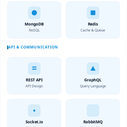
MongoDB
Redis
NoSQL
Cache & Queue
API & COMMUNICATION
REST API
GraphQL
API Design
Query Language
Socket.io
RabbitMQ