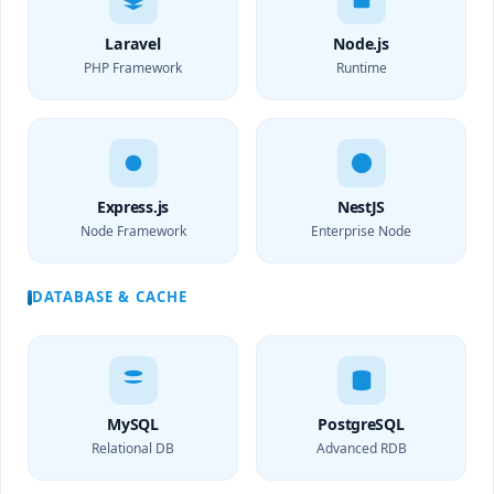
Laravel
Node.js
PHP Framework
Runtime
Express.js
NestJS
Node Framework
Enterprise Node
DATABASE & CACHE
MySQL
PostgreSQL
Relational DB
Advanced RDB