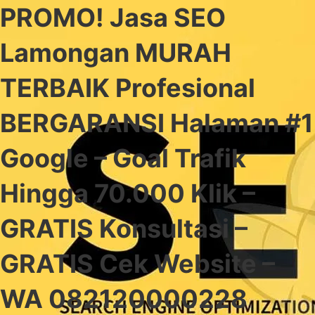
PROMO! Jasa SEO
Lamongan MURAH
TERBAIK Profesional
BERGARANSI Halaman #1
Google – Goal Trafik
Hingga 70.000 Klik –
GRATIS Konsultasi –
GRATIS Cek Website –
WA 082120000228