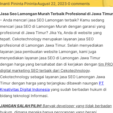
Inanti Pininta Pininta
·
August 22, 2023
·
0 comments
Jasa Seo Lamongan Murah Terbaik Profesional di Jawa Timur
– Anda mencari jasa SEO Lamongan terbaik? Kamu sedang
mencari jasa SEO di Lamongan Murah dengan garansi yang
profesional di Jawa Timur? Jika Ya, Anda di website yang
tepat!. Cekotechnology merupakan layanan jasa SEO
profesional di Lamongan Jawa Timur. Selain menyediakan
layanan jasa pembuatan website Lamongan, kami juga
menyediakan layanan jasa SEO di Lamongan Jawa Timur
dengan harga yang bersahabat dan di kerjakan dengan
tim PRO
digital marketing SEO terbaik dari Cekotechnology
.
Cekotechnology sebagai layanan jasa SEO Lamongan Jawa
Timur dengan harga yang terjangkau dibawah naungan
PT
Kreativitas Digital Indonesia
yang sudah berbadan hukum di
bidang teknologi Informasi.
JANGAN SALAH PILIH!
Banyak developer yang tidak berbadan
hukum, dimana mereka hanya perorangan yang berani