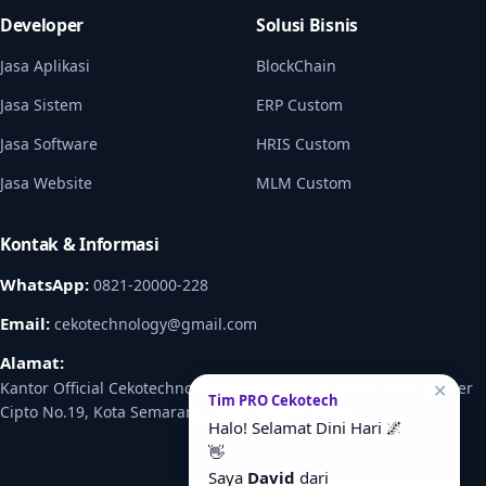
Developer
Solusi Bisnis
Jasa Aplikasi
BlockChain
Jasa Sistem
ERP Custom
Jasa Software
HRIS Custom
Jasa Website
MLM Custom
Kontak & Informasi
WhatsApp:
0821-20000-228
Email:
cekotechnology@gmail.com
Alamat:
Kantor Official Cekotechnology Dekat dengan Anda : Jalan Dokter
✕
Tim PRO Cekotech
Cipto No.19, Kota Semarang, Jawa Tengah 50126
Halo! Selamat Dini Hari 🌌
👋
Saya
David
dari